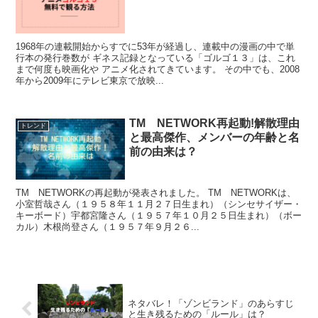
1968年の連載開始からすでに53年が経過し、連載中の漫画の中で単
行本の発行巻数が ギネス記録となっている「ゴルゴ１３」は、これ
まで何度も映画化や アニメ化されてきています。 その中でも、2008
年から2009年にテレビ東京で放映...
TM NETWORK再起動!解散理由
トレンド
と最高傑作、メンバーの年齢と名
前の由来は？
TM NETWORKの再起動が発表されました。 TM NETWORKは、
小室哲哉さん（１９５８年１１月２７日生まれ）（シンセサイザー・
キーボード）宇都宮隆さん（１９５７年１０月２５日生まれ）（ボー
カル）木根尚登さん（１９５７年９月２６...
ネタバレ！「ゾンビランド」のあらすじ
と生き残るための「ルール」は？