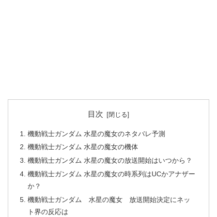
目次
機動戦士ガンダム 水星の魔女のネタバレ予測
機動戦士ガンダム 水星の魔女の機体
機動戦士ガンダム 水星の魔女の放送開始はいつから？
機動戦士ガンダム 水星の魔女の時系列はUCかアナザー
か？
機動戦士ガンダム 水星の魔女 放送開始決定にネッ
ト界の反応は