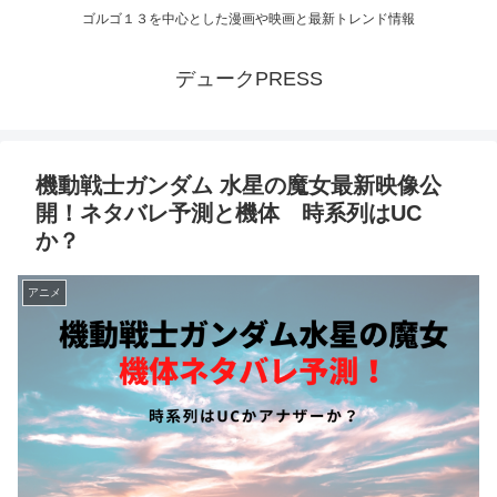
ゴルゴ１３を中心とした漫画や映画と最新トレンド情報
デュークPRESS
機動戦士ガンダム 水星の魔女最新映像公
開！ネタバレ予測と機体 時系列はUC
か？
アニメ