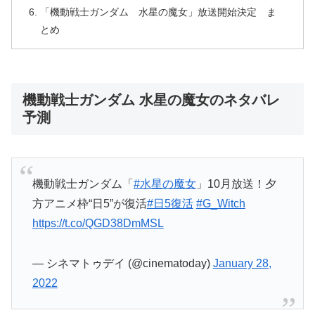
「機動戦士ガンダム 水星の魔女」放送開始決定 ま
とめ
機動戦士ガンダム 水星の魔女のネタバレ
予測
機動戦士ガンダム「
#水星の魔女
」10月放送！夕
方アニメ枠“日5”が復活
#日5復活
#G_Witch
https://t.co/QGD38DmMSL
— シネマトゥデイ (@cinematoday)
January 28,
2022