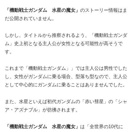
「機動戦士ガンダム 水星の魔女」
のストーリー情報はま
だ公開されていません。
しかし、タイトルから推察されるよう、「機動戦士ガンダ
ム」史上初となる主人公が女性となる可能性が高そうで
す。
これまで「機動戦士ガンダム」」では主人公は男性でした
し、女性がガンダムに乗る場合、型落ち型なので、主人公
として中心的にガンダムに乗ることはありませんでした。
また、水星といえば初代ガンダムの「赤い彗星」の「シャ
ア・アズナブル」が彷彿されます。
「機動戦士ガンダム 水星の魔女」
は「全世界の10代に