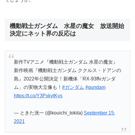
機動戦士ガンダム 水星の魔女 放送開始
決定にネット界の反応は
新作TVアニメ『機動戦士ガンダム 水星の魔女』
新作映画『機動戦士ガンダム ククルス・ドアンの
島』2022年公開決定！新機体「RX-93ffνガンダ
ム」の実物大立像も！
#ガンダム
#gundam
https://t.co/Y3PxkytKys
— ときた洸一 (@kouichi_tokita)
September 15,
2021