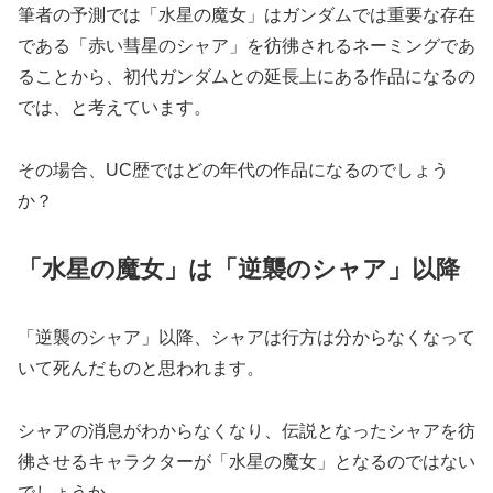
筆者の予測では「水星の魔女」はガンダムでは重要な存在
である「赤い彗星のシャア」を彷彿されるネーミングであ
ることから、初代ガンダムとの延長上にある作品になるの
では、と考えています。
その場合、UC歴ではどの年代の作品になるのでしょう
か？
「水星の魔女」は「逆襲のシャア」以降
「逆襲のシャア」以降、シャアは行方は分からなくなって
いて死んだものと思われます。
シャアの消息がわからなくなり、伝説となったシャアを彷
彿させるキャラクターが「水星の魔女」となるのではない
でしょうか。