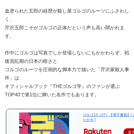
血塗られた五郎の経歴が殺し屋ゴルゴのルーツにふさわし
く、
芹沢五郎こそがゴルゴの正体だという声も高い聞かれま
す。
作中にゴルゴは写真でしか登場しないにもかかわらず、戦
後混乱期の日本の暗さと
ゴルゴのルーツを圧倒的な脚本力で描いた「芹沢家殺人事
件」は
オフィシャルブック『THEゴルゴ学』のファンが選ぶ
TOP40で第1位に輝いた名作でもあります。
ゴルゴ13（27）【電子書籍】[
たかを ]
楽