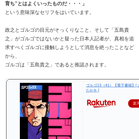
育ち”とはよくいったものだ・・・」
という意味深なセリフをはいています。
政之とゴルゴの目元がそっくりなこと、そして「五島貴
之」がゴルゴではないかと疑った日本人記者が、真相を追
求すべくゴルゴに接触しようとして消息を絶ったことなど
から、
ゴルゴは「五島貴之」であると推認されます。
ゴルゴ13（41）【電子書籍】[
たかを ]
楽