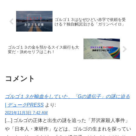
ゴルゴ１３はなぜひどい赤字で依頼を受
ける？独自解説泣ける「ガリンペイロ」
ゴルゴ１３の金を預かるスイス銀行も大
変だ・決めセリフはこれ！
コメント
ゴルゴ１３が輸血をしていた、「Gの遺伝子」の謎に迫る
| デュークPRESS
より:
2021年11月3日 7:42 AM
[…] ゴルゴの正体と出生の謎を追った「芹沢家殺人事件」
や「日本人・東研作」などは、ゴルゴの生まれを探ってい