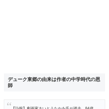
デューク東郷の由来は作者の中学時代の恩
師
【訃報】劇画家さいとうたかを氏が逝去。84歳