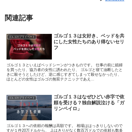
関連記事
ゴルゴ１３は女好き、ベッドを共
ゴルゴのプライベート
にした女性たちのあり得ないセリ
フ
ゴルゴ１３といえばベッドシーンがつきものです。 仕事の前に娼婦
を買ったり、協力者の女性に誘われたり、 ゴルゴと寝て油断したと
きに殺そうとしたけど、逆に感じすぎてしまって殺せなかったり、
ほとんどの女性はゴルゴの無双テクニックであえ...
ゴルゴ１３はなぜひどい赤字で依
ゴルゴのプライベート
頼を受ける？独自解説泣ける「ガ
リンペイロ」
ゴルゴ１３への依頼の報酬は高額です。 相場ははっきりしないので
すが１件20万ドルから、 上はきりがなく数百万ドルでの依頼も数多