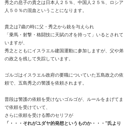
秀之の息子の貴之は日本人２５％、中国人２５％、ロシア
人５０％の混血ということになります。
貴之は7歳の時に父・秀之から銃を与えられ
「乗馬・射撃・格闘技に天賦の才を持って」いるとされて
いますが、
秀之とともにイスラエル建国運動に参加しますが、父や弟
の政之を残して失踪しています。
ゴルゴはイスラエル政府の要職についていた五島政之の依
頼で、五島秀之の警護を依頼されます。
普段は警護の依頼を受けないゴルゴが、ルールをまげてま
で依頼を受けていて、
さらに依頼を受ける際のセリフが
「・・・それがユダヤ的発想というものか・・・”氏より