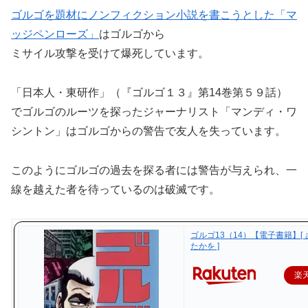
ゴルゴを題材にノンフィクション小説を書こうとした「マ
ッジペンローズ」
はゴルゴから
ミサイル攻撃を受けて爆死しています。
「日本人・東研作」（『ゴルゴ１３』第14巻第５９話）
でゴルゴのルーツを探ったジャーナリスト「マンディ・ワ
シントン」はゴルゴからの警告で友人を失っています。
このようにゴルゴの過去を探る者には警告が与えられ、一
線を越えた者を待っているのは破滅です。
ゴルゴ13（14）【電子書籍】[
たかを ]
楽