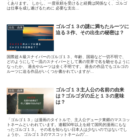
くあります。 しかし、一度依頼を受けると経費は関係なく、ゴルゴ
は仕事を成し遂げるために 必要な支出...
ゴルゴ１３の謎に満ちたルーツに
出生 由来
迫る３作、その出生の秘密は？
国際超Ａ級スナイパーのゴルゴ１３、年齢、国籍など一切不明で、
どのようにして一流のスナイパーとして裏の世界で名を馳せるように
なったか、 過去やルーツは全く不明です。 過去の作品でもゴルゴの
ルーツに迫る作品がいくつか書かれていますが...
ゴルゴ１３主人公の名前の由来
出生 由来
は？ゴルゴダの丘と１３の意味
は？
「ゴルゴ１３」は漫画のタイトルで、主人公デューク東郷のマスコッ
トネームといわれています。連載50年以上を経て国民的漫画にもな
ったゴルゴ１３。 その名を知らない日本人は少ないのではないでし
ょうか。 ゴルゴ１３のマスコットネームの”...