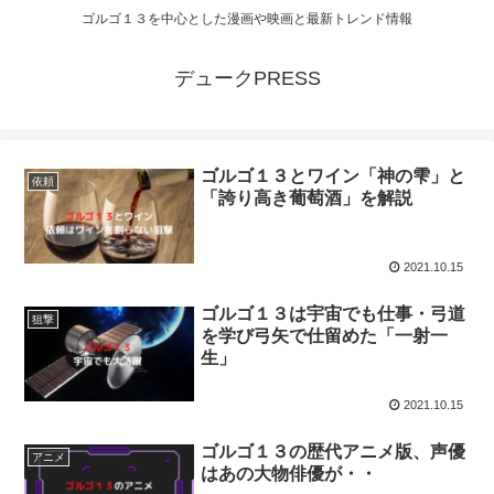
ゴルゴ１３を中心とした漫画や映画と最新トレンド情報
デュークPRESS
ゴルゴ１３とワイン「神の雫」と
依頼
「誇り高き葡萄酒」を解説
2021.10.15
ゴルゴ１３は宇宙でも仕事・弓道
狙撃
を学び弓矢で仕留めた「一射一
生」
2021.10.15
ゴルゴ１３の歴代アニメ版、声優
アニメ
はあの大物俳優が・・