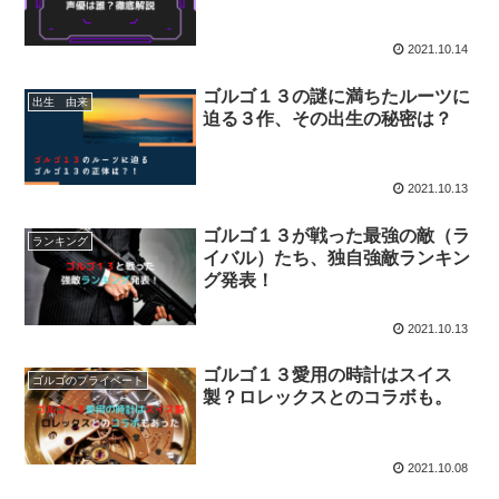
2021.10.14
ゴルゴ１３の謎に満ちたルーツに
出生 由来
迫る３作、その出生の秘密は？
2021.10.13
ゴルゴ１３が戦った最強の敵（ラ
ランキング
イバル）たち、独自強敵ランキン
グ発表！
2021.10.13
ゴルゴ１３愛用の時計はスイス
ゴルゴのプライベート
製？ロレックスとのコラボも。
2021.10.08