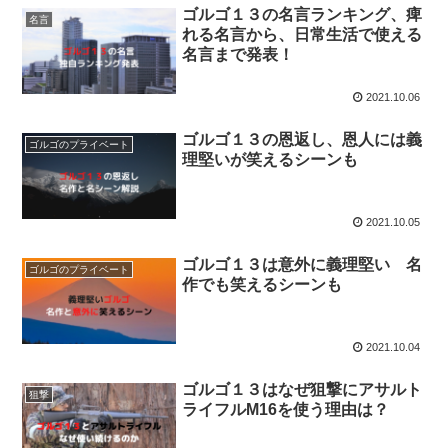
ゴルゴ１３の名言ランキング、痺
名言
れる名言から、日常生活で使える
名言まで発表！
2021.10.06
ゴルゴ１３の恩返し、恩人には義
ゴルゴのプライベート
理堅いが笑えるシーンも
2021.10.05
ゴルゴ１３は意外に義理堅い 名
ゴルゴのプライベート
作でも笑えるシーンも
2021.10.04
ゴルゴ１３はなぜ狙撃にアサルト
狙撃
ライフルM16を使う理由は？